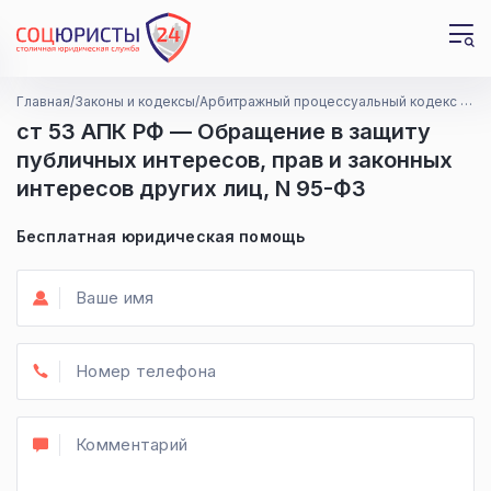
Главная
Законы и кодексы
Арбитражный процессуальный кодекс Российской Федерации
Срочно
Да, но мне не помогли
Утром, с 9 до 12
В ближайшие недели
Днем, с 12 до 18
Да, но ищу лучшие условия
ст 53 АПК РФ — Обращение в защиту
публичных интересов, прав и законных
Пока не ясно, требуется ли вообще
Нет
Вечером, с 18 до 22
В течении дня с 9 до 22
интересов других лиц, N 95-ФЗ
Отправить
Далее
Бесплатная юридическая помощь