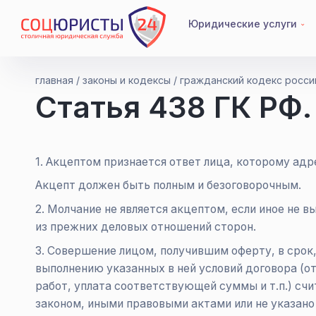
Юридические услуги
главная
законы и кодексы
гражданский кодекс росс
Статья 438 ГК РФ.
АДВОКАТ
1. Акцептом признается ответ лица, которому адр
Адвокат по наследству
Адвокат по недвижимости
Акцепт должен быть полным и безоговорочным.
Адвокат по жилищным делам
2. Молчание не является акцептом, если иное не в
Адвокат по алиментам
из прежних деловых отношений сторон.
Адвокат по ДТП
3. Совершение лицом, получившим оферту, в срок,
Смотреть все (101)
выполнению указанных в ней условий договора (от
работ, уплата соответствующей суммы и т.п.) сч
законом, иными правовыми актами или не указано 