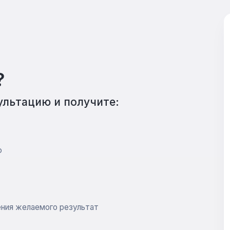
Адвокат КАСКО
Смотреть все (5)
АВТОМОБИЛЬНЫЕ ДЕЛА
Юрист по статье 12.8 КоАП
?
и по направлению
Сопровождение сделки купли - продажи авто
ультацию и получите:
Обжалование судебной экспертизы
Обжалование решения и постановления
ГИБДД
Юридическая помощь при ДТП
ю
Вернуть водительские права
Возмещение ущерба при ДТП
Смотреть все (23)
ения желаемого результат
ГРАЖДАНСКОЕ ПРАВО