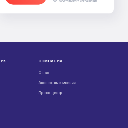
пользовательского соглашения
Помощь юриста в трудовом праве
Подать в суд за задержку зарплаты
Восстановление работника на работе
Юридическая помощь при работе с
кадрами
Смотреть все (8)
ЦИЯ
КОМПАНИЯ
О нас
Экспертные мнения
Пресс-центр
ЮРИДИЧЕСКИЕ УСЛУГИ В ЮЗАО
Смотреть все (169)