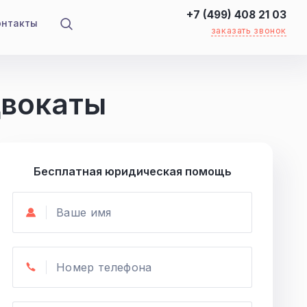
+7 (499) 408 21 03
онтакты
заказать звонок
двокаты
НЕДВИЖИМОСТЬ И ЖИЛЬЕ
Вселение через суд
Бесплатная юридическая помощь
Выписать из квартиры через суд
Выселить через суд
Зарегистрировать квартиру в
собственность в новостройке
Вернуть квартиру после покупки
ЕЩЕ 11 +