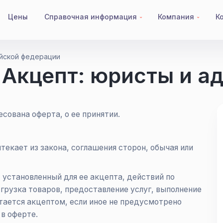
Цены
Справочная информация
Компания
К
ийской федерации
Суды
О нас
 Акцепт: юристы и а
Судьи
Экспертные мнения
Отзывы о судьях
Пресс-центр
СЕМЕЙНЫЕ ДЕЛА И СПОРЫ
Законы и кодексы
есована оферта, о ее принятии.
Взыскание алиментов на ребенка
Документы
Лишить родительских прав
Определение порядка общения с ребенком
ытекает из закона, соглашения сторон, обычая или
Развод без участия в суде
Раздел имущества при разводе в Москве
 установленный для ее акцепта, действий по
ЕЩЕ 3 +
грузка товаров, предоставление услуг, выполнение
итается акцептом, если иное не предусмотрено
в оферте.