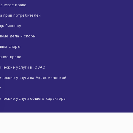
Услуги юриста или адвоката в делах о клевете
анское право
Юридическая защита от мошенников
а прав потребителей
Защита от ответственности за отказ от
прохождения теста на наркотики
ь бизнесу
Смотреть все (9)
ные дела и споры
вые споры
ЮРИДИЧЕСКИЕ УСЛУГИ НА
вное право
АКАДЕМИЧЕСКОЙ
ческие услуги в ЮЗАО
Смотреть все (169)
ческие услуги на Академической
т
ческие услуги общего характера