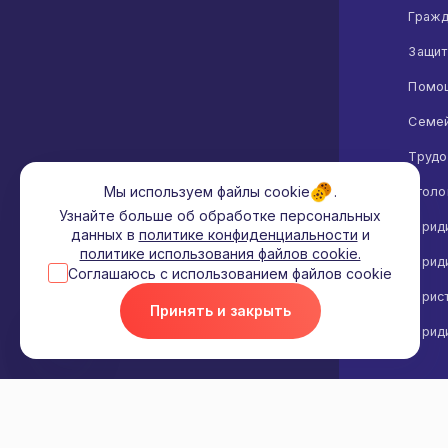
Отправить
Гражд
В течении дня с 9 до 22
Защит
Далее
Помощ
Семей
Трудо
Мы используем файлы cookie .
Уголо
Узнайте больше об обработке персональных
Юриди
данных в
политике конфиденциальности
и
политике использования файлов cookie.
Юриди
Соглашаюсь с использованием файлов cookie
Юрис
Принять и закрыть
Юриди
© 2009 - 2026 Социальные юристы