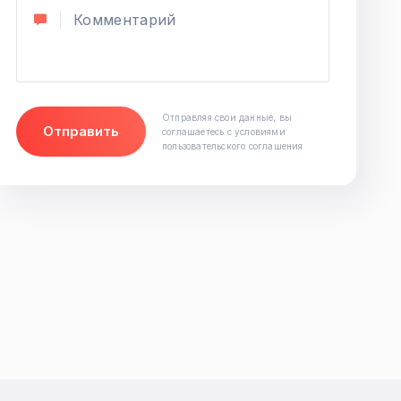
ЗАЩИТА ПРАВ ПОТРЕБИТЕЛЕЙ
Вернуть деньги за туристическую
путевку
Юридическая защита прав туристов
Отправляя свои данные, вы
Услуги юриста по защите прав
Отправить
соглашаетесь с условиями
покупателей
пользовательского соглашения
Вернуть деньги за тур
Защита клиентов от недобросовестных
юристов и адвокатов
Смотреть все (9)
ПОМОЩЬ БИЗНЕСУ
Оценка благонадежности контрагентов
Оформление банкротства в Москве
Составление контрактов