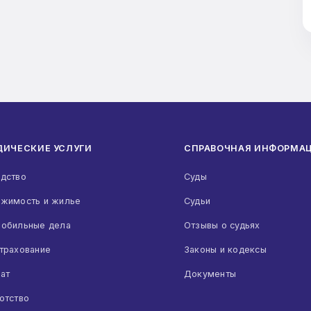
Объявление умершим
Возврат долгов с расписками и без
Защита прав авторов
Взыскание дебиторской задолженности
Защита в арбитражном суде
Помощь юриста и адвоката по гражданским
делам
ИЧЕСКИЕ УСЛУГИ
СПРАВОЧНАЯ ИНФОРМА
Юридические услуги по защите чести и
достоинства
дство
Суды
Смотреть все (12)
жимость и жилье
Судьи
обильные дела
Отзывы о судьях
УГОЛОВНОЕ ПРАВО
трахование
Законы и кодексы
Уголовная кассация
ат
Документы
Юридические услуги при нанесении побоев по
статье 116 УК
отство