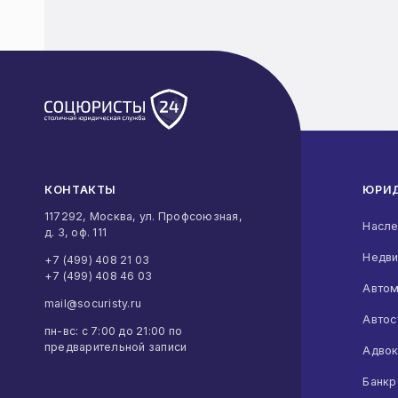
КОНТАКТЫ
ЮРИД
117292, Москва, ул. Профсоюзная,
Насле
д. 3, оф. 111
Недви
+7 (499) 408 21 03
+7 (499) 408 46 03
Автом
mail@socuristy.ru
Автос
пн-вс: с 7:00 до 21:00 по
Срочно
Да, но мне не помогли
Утром, с 9 до 12
В ближайшие недели
Днем, с 12 до 18
предварительной записи
Адвок
Банкр
Пока не ясно, требуется ли вообще
Да, но ищу лучшие условия
Вечером, с 18 до 22
Нет