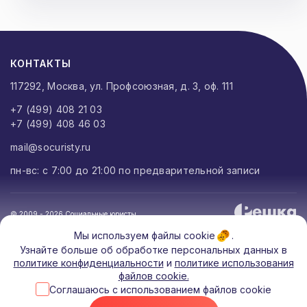
КОНТАКТЫ
117292, Москва, ул. Профсоюзная, д. 3, оф. 111
+7 (499) 408 21 03
+7 (499) 408 46 03
mail@socuristy.ru
пн-вс: с 7:00 до 21:00 по предварительной записи
© 2009 - 2026 Социальные юристы
Мы используем файлы cookie .
Узнайте больше об обработке персональных данных в
Полная версия сайта
политике конфиденциальности
и
политике использования
файлов cookie.
Соглашаюсь с использованием файлов cookie