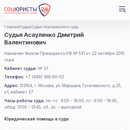
Главная
Судьи
Судьи Хорошевского суда
Срочно
Да, но мне не помогли
Утром, с 9 до 12
В ближайшие недели
Днем, с 12 до 18
Да, но ищу лучшие условия
Судья Асауленко Дмитрий
Валентинович
Пока не ясно, требуется ли вообще
Нет
Вечером, с 18 до 22
В течении дня с 9 до 22
Отправить
Назначен Указом Президента РФ № 531 от 22 октября 2015
Далее
года.
Кабинет судьи:
№ 37
Телефон:
+7 (499) 199-60-02
Адрес:
123154, г. Москва, ул. Маршала Тухачевского, д.25,
к.1, кабинет 37.
Часы работы суда:
пн.-чт.: 9:00 – 18:00, пт.: 9:00 – 16:45,
обед: 13:00 – 13:45, сб., вс. – выходной.
Юридическая помощь в суде