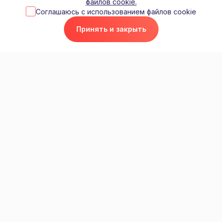
файлов cookie.
Соглашаюсь с использованием файлов cookie
Отправить
Принять и закрыть
Содержание
КОНТАКТЫ
117292, Москва, ул. Профсоюзная, д. 3, оф. 111
+7 (499) 408 21 03
+7 (499) 408 46 03
mail@socuristy.ru
пн-вс: с 7:00 до 21:00 по предварительной записи
© 2009 - 2026 Социальные юристы