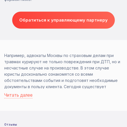
Обратиться к управляющему партнеру
Например, адвокаты Москвы по страховым делам при
травмах курируют не только повреждения при ДТП, но и
несчастные случае на производстве. В этом случае
юристы досконально ознакомятся со всеми
обстоятельствами события и подготовят необходимые
документы в пользу клиента. Сегодня существует
множество видов страховок. Поэтому адвокаты по
Читать далее
страховым делам должны в совершенстве владеть
основополагающими нормативными документами. В их
число входит ФЗ о страховании, правила ОСАГО, а также
многочисленные разъяснения Центробанка. Чтобы начать
свою работу адвокат по страховым делам в Москве
Отзывы