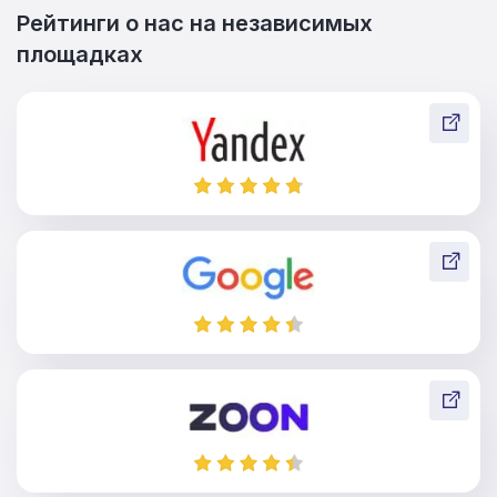
обязательно изучит документы, подписанные клиентом
Рейтинги о нас на независимых
со страховщиком, материалы по страховому случаю.
площадках
После анализа предоставленной информации
совместными усилиями вырабатывается план дальнейших
действий. Есть несколько направлений, по которым
доступны услуги адвоката по страховым делам. Так,
адвокат поможет написать первичное заявление на
получение страховки. Если оно останется без ответа, то
после этого лучший адвокат по страховым делам
составит обоснованные претензию и иск. При этом
хорошие адвокаты по страховым делам добьются
взыскания в пользу клиента штрафных санкций и
морального ущерба. Это позволяют сделать пункты
законодательства о страховании и защите прав
потребителей.