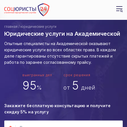
главная
юридические услуги
Срочно
Да, но мне не помогли
Утром, с 9 до 12
В ближайшие недели
Днем, с 12 до 18
Да, но ищу лучшие условия
Юридические услуги на Академической
Опытные специалисты на Академической оказывают
Пока не ясно, требуется ли вообще
Нет
Вечером, с 18 до 22
В течении дня с 9 до 22
юридические услуги во всех областях права. В каждом
Отправить
деле гарантированы отсутствие скрытых платежей и
Далее
работа по заранее согласованному прайсу.
выигранных дел
срок решения
95
5
%
от
дней
Закажите бесплатную консультацию и получите
скидку 5%
на услугу